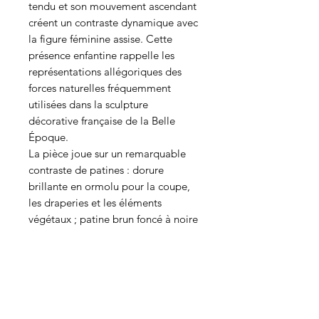
tendu et son mouvement ascendant
créent un contraste dynamique avec
la figure féminine assise. Cette
présence enfantine rappelle les
représentations allégoriques des
forces naturelles fréquemment
utilisées dans la sculpture
décorative française de la Belle
Époque.
La pièce joue sur un remarquable
contraste de patines : dorure
brillante en ormolu pour la coupe,
les draperies et les éléments
végétaux ; patine brun foncé à noire
pour les personnages.
Cette opposition chromatique
accentue la lecture de la scène : les
figures émergent visuellement du
décor végétal doré.
La base repose sur un piètement